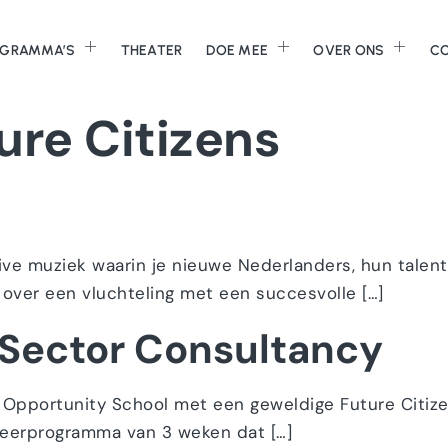
GRAMMA’S
THEATER
DOE MEE
OVER ONS
C
ure Citizens
live muziek waarin je nieuwe Nederlanders, hun talen
 over een vluchteling met een succesvolle […]
 Sector Consultancy
te Opportunity School met een geweldige Future Citize
leerprogramma van 3 weken dat […]