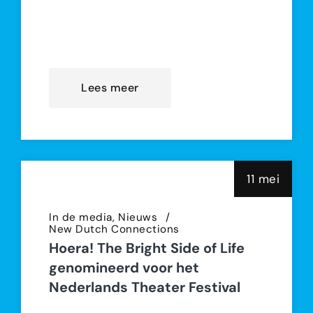
is speciaal bedoeld voor
statushouders die in Overvecht
wonen en op zoek zijn naar
Lees meer
11 mei
In de media
Nieuws
New Dutch Connections
Hoera! The Bright Side of Life
genomineerd voor het
Nederlands Theater Festival