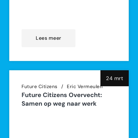
Met trots en enthousiasme
lanceren we Connections, het
nieuwe bedrij
Lees meer
24 mrt
Future Citizens
Eric Vermeulen
Future Citizens Overvecht:
Samen op weg naar werk
New Dutch Connections is gestart
met een nieuw project: Future
Citizens Overvecht. Dit programma