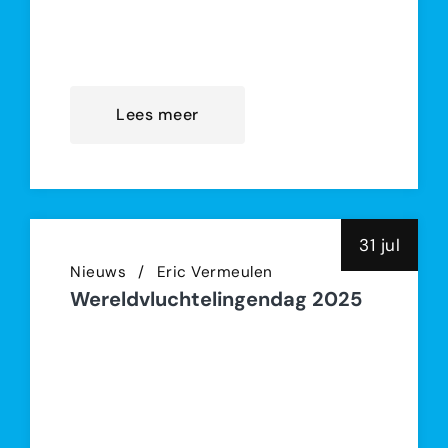
Connections (NDC). Met zijn komst
versterkt NDC haar
Lees meer
31 jul
Nieuws
Eric Vermeulen
Wereldvluchtelingendag 2025
https://youtu.be/gz9PyTqSN6s Op
Wereldvluchtelingendag (20 juni
2025) toonde New Dutch
Connections, samen met UNHCR