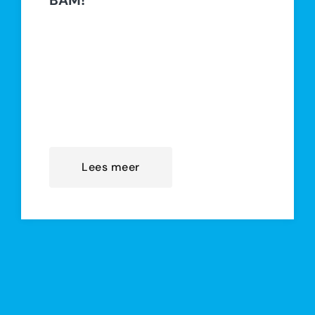
…de module BOUW is van start!
Vanaf deze maand krijgen
achttien jongeren van de
ToekomstAcademie Utrecht twaalf
weken lang wekelijks les van
medewerkers van Koninklijke BAM
Lees meer