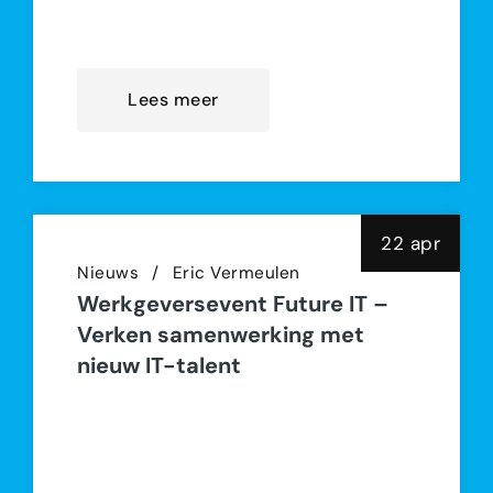
ontvangen voor haar jarenlange
inzet voor vluch
Lees meer
22 apr
Nieuws
Eric Vermeulen
Werkgeversevent Future IT –
Verken samenwerking met
nieuw IT-talent
Op maandag 16 juni 2025
organiseert Future IT een
inspirerend evenement voor CEO’s