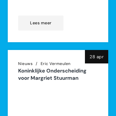
Nederland, haar steun aan mensen
die hun thuis om dringende rede
Lees meer
28 apr
Nieuws
Eric Vermeulen
Koninklijke Onderscheiding
voor Margriet Stuurman
Margriet Stuurman, oprichter en
directeur van Stichting New Dutch
Connections, heeft op 25 april 2025
een Koninklijke Onderscheiding