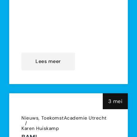
Wat zijn wij trots! The Bright Side of
Life is door De Nederlandse
Toneeljury genomineerd als beste
voorstelling van dit moment. Er zijn
in totaal elf voorstellingen
genomineerd d
Lees meer
3 mei
Nieuws
ToekomstAcademie Utrecht
Karen Huiskamp
BAM!