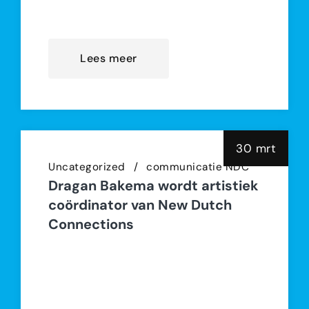
Lees hier het Jaarverslag 2025
Lees meer
30 mrt
Uncategorized
communicatie NDC
Dragan Bakema wordt artistiek
coördinator van New Dutch
Connections
Amsterdam, 30 maart 2026 –
Dragan Bakema is per 16 maart 2026
in dienst getreden als artistiek
coördinator van New Dutch