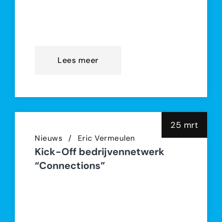
en leiders in de softwarewereld. Het
event vindt plaats in Cultura Ede,
van 14:00 tot 18:00 uur
Lees meer
25 mrt
Nieuws
Eric Vermeulen
Kick-Off bedrijvennetwerk
“Connections”
🌟 Kick-off alert! 🌟 🎉 Uitnodiging:
Kick-off & Netwerkborrel NDC
Bedrijvennetwerk “Connections”