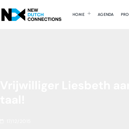
HOME
AGENDA
PRO
Vrijwilliger
Liesbeth
aa
taal!
17/12/2015