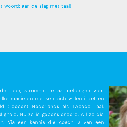
et woord: aan de slag met taal!
de deur, stromen de aanmeldingen voor
welke manieren mensen zich willen inzetten
d : docent Nederlands als Tweede Taal,
ligheid. Nu ze is gepensioneerd, wil ze die
ren. Via een kennis die coach is van een