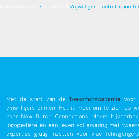
Home
Nieuws
•
Verhalen
Vrijwilliger Liesbeth aan h
Met de start van de
ToekomstAcademie
voor 
vrijwilligers binnen. Het is mooi om te zien op 
voor New Dutch Connections. Neem bijvoorbeel
logopediste en een leven vol ervaring met tweeta
expertise graag inzetten voor vluchtelingjonge