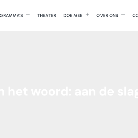
GRAMMA’S
THEATER
DOE MEE
OVER ONS
C
n
het
woord:
aan
de
sla