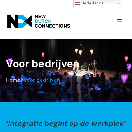
Nederlands
Voor
bedrijven
Home
Voor bedrijven
‘Integratie begint op de werkplek’