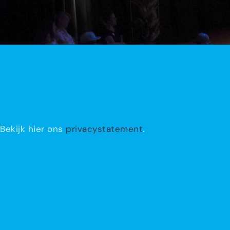
Bekijk hier ons
privacystatement
.