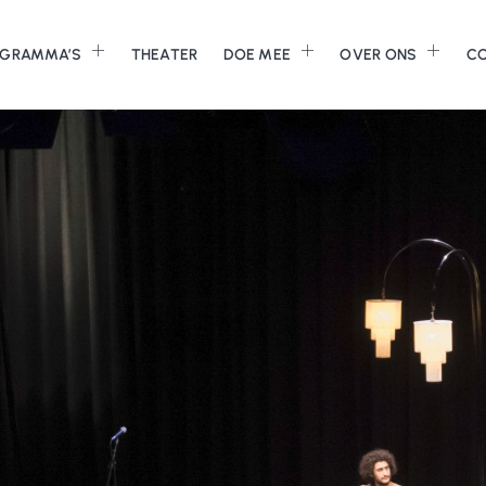
GRAMMA’S
THEATER
DOE MEE
OVER ONS
C