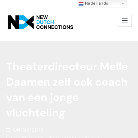
Nederlands
Theaterdirecteur
Melle
Daamen
zelf
ook
coach
van
een
jonge
vluchteling
06/03/2018