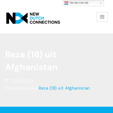
Nederlands
Reza
(18)
uit
Afghanistan
27/01/2014
Home
Nieuws
Reza (18) uit Afghanistan