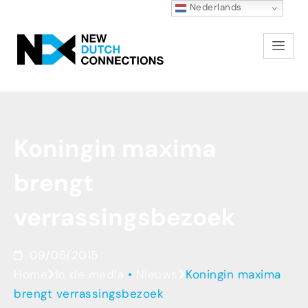
Nederlands
Koningin
maxima
brengt
verrassingsbezoek
09/06/2015
Home
In de media
•
Nieuws
Koningin maxima
brengt verrassingsbezoek