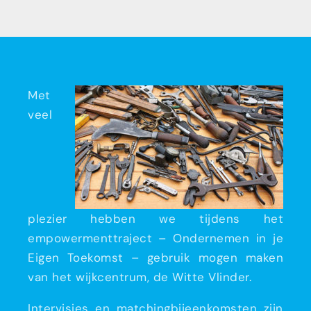
Met
veel
plezier hebben we tijdens het
empowermenttraject – Ondernemen in je
Eigen Toekomst – gebruik mogen maken
van het wijkcentrum, de Witte Vlinder.
Intervisies en matchingbijeenkomsten zijn