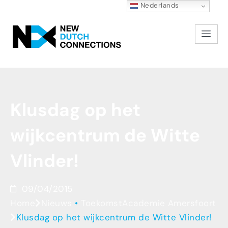
Nederlands
Klusdag
op
het
wijkcentrum
de
Witte
Vlinder!
09/04/2015
Home
Nieuws
•
ToekomstAcademie Amersfoort
Klusdag op het wijkcentrum de Witte Vlinder!