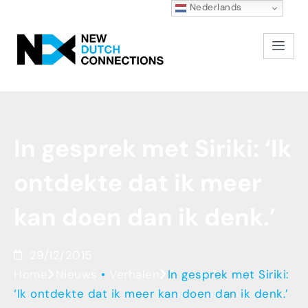
Nederlands
In
gesprek
met
Siriki:
‘Ik
ontdekte
dat
ik
meer
kan
doen
dan
ik
denk.’
29/12/2015
Home
Nieuws
•
Verhalen
In gesprek met Siriki:
‘Ik ontdekte dat ik meer kan doen dan ik denk.’