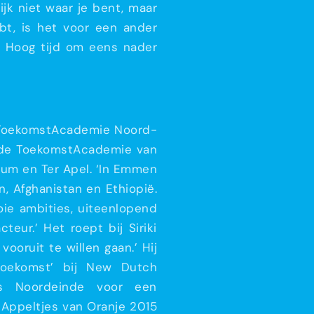
jk niet waar je bent, maar
bt, is het voor een ander
i!’ Hoog tijd om eens nader
e ToekomstAcademie Noord-
m de ToekomstAcademie van
rgum en Ter Apel. ‘In Emmen
n, Afghanistan en Ethiopië.
ie ambities, uiteenlopend
teur.’ Het roept bij Siriki
ooruit te willen gaan.’ Hij
Toekomst’ bij New Dutch
s Noordeinde voor een
e Appeltjes van Oranje 2015