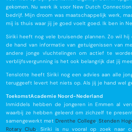
gekomen. Nu werk ik voor New Dutch Connections,
bedrijf. Mijn droom was maatschappelijk werk, maar
mij is thuis waar jij je goed voelt goed. Ik ben in
Siriki heeft nog vele bruisende plannen. Zo wil hi
de hand van informatie van getuigenissen van me
andere jonge vluchtelingen om actief te worden.
verblijfsvergunning is het ook belangrijk dat jij m
Tenslotte heeft Siriki nog een advies aan alle jon
teruggeeft levert het niets op. Als jij je hand wel ge
ToekomstAcademie Noord-Nederland
Inmiddels hebben de jongeren in Emmen al versc
waarbij ze hebben geleerd om zichzelf te presen
samengewerkt met
Drenthe College
,
Stenden Hog
Rotary Club
. Siriki is nu vooral op zoek naar 