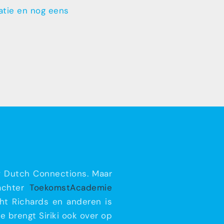
vatie en nog eens
ew Dutch Connections. Maar
 achter
ToekomstAcademie
ght Richards en anderen is
e brengt Siriki ook over op