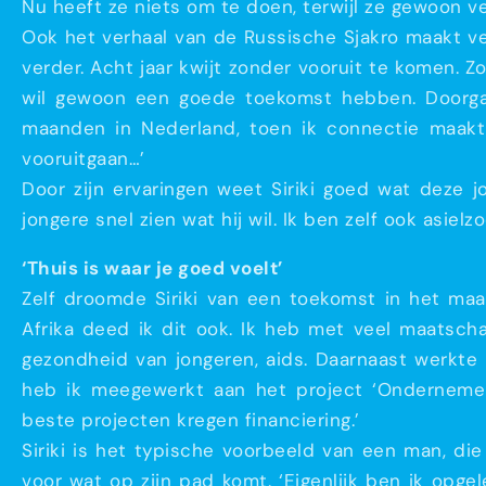
Nu heeft ze niets om te doen, terwijl ze gewoon ve
Ook het verhaal van de Russische Sjakro maakt veel
verder. Acht jaar kwijt zonder vooruit te komen. Zo
wil gewoon een goede toekomst hebben. Doorgaan
maanden in Nederland, toen ik connectie maakt 
vooruitgaan…’
Door zijn ervaringen weet Siriki goed wat deze 
jongere snel zien wat hij wil. Ik ben zelf ook asiel
‘Thuis is waar je goed voelt’
Zelf droomde Siriki van een toekomst in het maat
Afrika deed ik dit ook. Ik heb met veel maatschap
gezondheid van jongeren, aids. Daarnaast werkte 
heb ik meegewerkt aan het project ‘Ondernemen
beste projecten kregen financiering.’
Siriki is het typische voorbeeld van een man, di
voor wat op zijn pad komt. ‘Eigenlijk ben ik opge