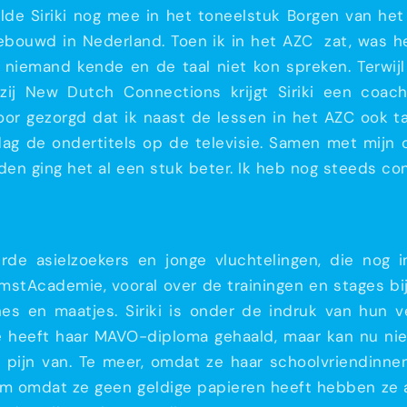
lde Siriki nog mee in het toneelstuk Borgen van he
bouwd in Nederland. Toen ik in het AZC zat, was het 
 niemand kende en de taal niet kon spreken. Terwij
j New Dutch Connections krijgt Siriki een coach
voor gezorgd dat ik naast de lessen in het AZC ook t
 dag de ondertitels op de televisie. Samen met mijn 
n ging het al een stuk beter. Ik heb nog steeds con
de asielzoekers en jonge vluchtelingen, die nog i
mstAcademie, vooral over de trainingen en stages bij
en maatjes. Siriki is onder de indruk van hun ver
 Ze heeft haar MAVO-diploma gehaald, maar kan nu n
el pijn van. Te meer, omdat ze haar schoolvriendinne
wam omdat ze geen geldige papieren heeft hebben ze