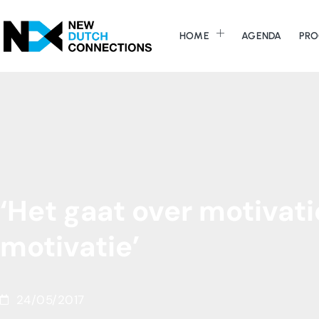
HOME
AGENDA
PRO
‘Het
gaat
over
motivati
motivatie’
24/05/2017