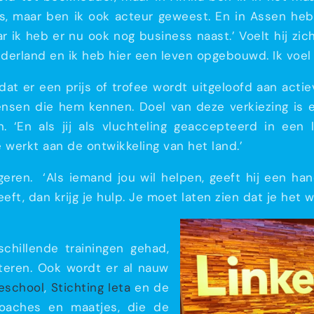
 maar ben ik ook acteur geweest. En in Assen heb 
 ik heb er nu ook nog business naast.’ Voelt hij zic
 Nederland en ik heb hier een leven opgebouwd. Ik voel
j dat er een prijs of trofee wordt uitgeloofd aan acti
nsen die hem kennen. Doel van deze verkiezing is e
 ‘En als jij als vluchteling geaccepteerd in een 
ee werkt aan de ontwikkeling van het land.’
geren. ‘Als iemand jou wil helpen, geeft hij een hand
eft, dan krijg je hulp. Je moet laten zien dat je het wil
hillende trainingen gehad,
teren. Ook wordt er al nauw
eschool
,
Stichting Ieta
en de
coaches en maatjes, die de