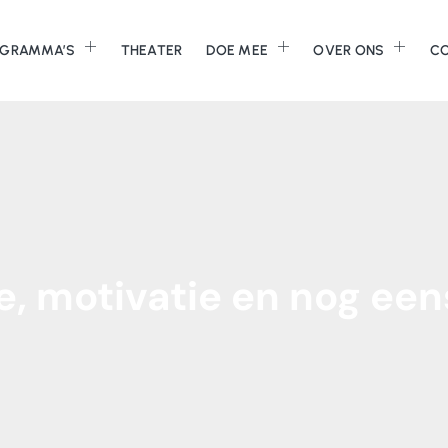
GRAMMA’S
THEATER
DOE MEE
OVER ONS
C
e,
motivatie
en
nog
een