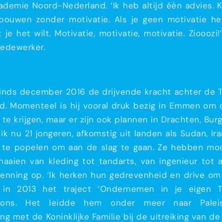
demie Noord-Nederland. ‘Ik heb altijd één advies. Ki
 bouwen zonder motivatie. Als je geen motivatie he
je het wilt. Motivatie, motivatie, motivatie. Zioooz
edewerker.
s sinds december 2016 de drijvende kracht achter d
d. Momenteel is hij vooral druk bezig in Emmen o
te krijgen, maar er zijn ook plannen in Drachten, Bu
ik nu 21 jongeren, afkomstig uit landen als Sudan, Ira
 te popelen om aan de slag te gaan. Ze hebben moo
aaien van kleding tot tandarts, van ingenieur tot ac
enning op. ‘Ik herken hun gedrevenheid en drive om v
p in 2013 het traject ‘Ondernemen in je eigen 
ions. Het leidde hem onder meer naar Palei
g met de Koninklijke Familie bij de uitreiking van d