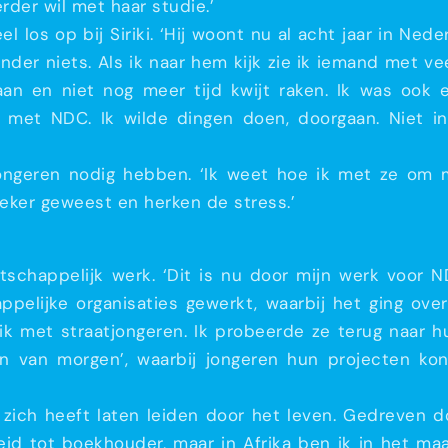
rder wil met haar studie.’
 los op bij Siriki. ‘Hij woont nu al acht jaar in Ned
nder niets. Als ik naar hem kijk zie ik iemand met vee
 en niet nog meer tijd kwijt raken. Ik was ook e
met NDC. Ik wilde dingen doen, doorgaan. Niet in 
jongeren nodig hebben. ‘Ik weet hoe ik met ze om 
zoeker geweest en herken de stress.’
schappelijk werk. ‘Dit is nu door mijn werk voor ND
pelijke organisaties gewerkt, waarbij het ging over 
ik met straatjongeren. Ik probeerde ze terug naar h
 van morgen’, waarbij jongeren hun projecten kon
e zich heeft laten leiden door het leven. Gedreven 
leid tot boekhouder, maar in Afrika ben ik in het ma