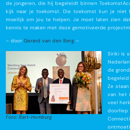
de jongeren, die hij begeleidt binnen ToekomstAca
kijk naar je toekomst. Die toekomst kun je niet
moeilijk om jou te helpen. Je moet laten zien dat 
kennis te maken met deze gemotiveerde projectm
– door
Gerard van den Berg
–
Siriki i
Nederlan
de grond 
begeleid 
Ze staan
van het n
veel herk
doorlie
Foto: Bart-Homburg
Connect
ontmoetin