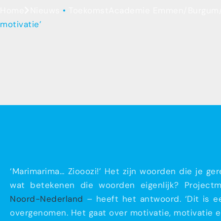
Home
Nieuws
•
ToekomstAcademie Emmen/Burgum/
motivatie’
‘Marimarima… Ziooozi!’ Het zijn woorden die je 
wat betekenen die woorden eigenlijk? Projectm
Noord-Nederland
– heeft het antwoord. ‘Dit is ee
overgenomen. Het gaat over motivatie, motivatie en