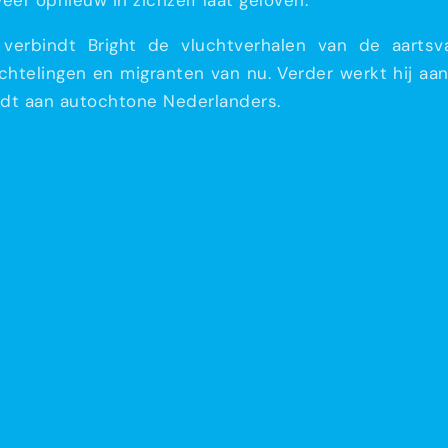
er opnieuw in zichzelf laat geloven.
e verbindt Bright de vluchtverhalen van de aarts
chtelingen en migranten van nu. Verder werkt hij a
indt aan autochtone Nederlanders.