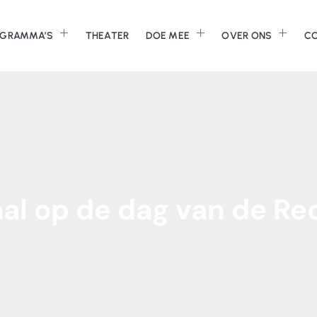
GRAMMA’S
THEATER
DOE MEE
OVER ONS
C
al
op
de
dag
van
de
Re