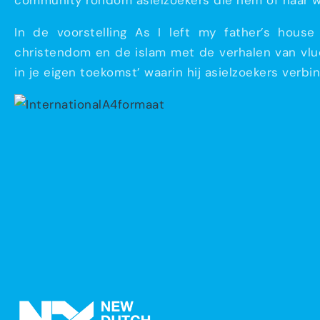
community rondom asielzoekers die hem of haar we
In de voorstelling As I left my father’s hous
christendom en de islam met de verhalen van vlu
in je eigen toekomst’ waarin hij asielzoekers verb