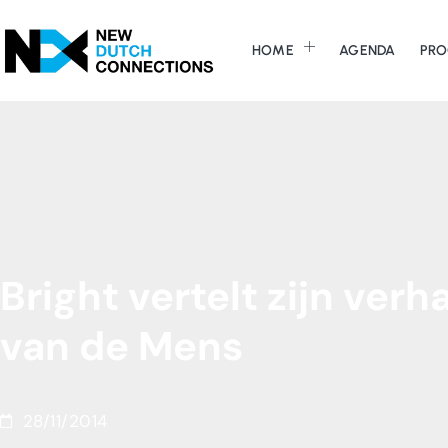
HOME
AGENDA
PRO
Bright
vertelt
zijn
verha
van
de
Mens
28/11/2014