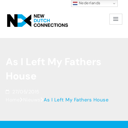
Nederlands
As
I
Left
My
Fathers
House
27/05/2015
Home
Nieuws
As I Left My Fathers House