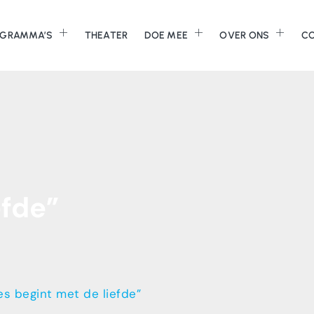
GRAMMA’S
THEATER
DOE MEE
OVER ONS
C
efde”
les begint met de liefde”