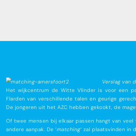
Verslag van 
Het wijkcentrum de Witte Vlinder is voor een pa
Flarden van verschillende talen en geurige gerec
De jongeren uit het AZC hebben gekookt, de mage
Of twee mensen bij elkaar passen hangt van veel v
andere aanpak. De ‘
matching
‘ zal plaatsvinden in