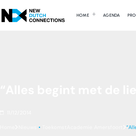
HOME
AGENDA
PRO
“Alles
begint
met
de
li
11/12/2014
Home
Nieuws
•
ToekomstAcademie Amersfoort
“Al