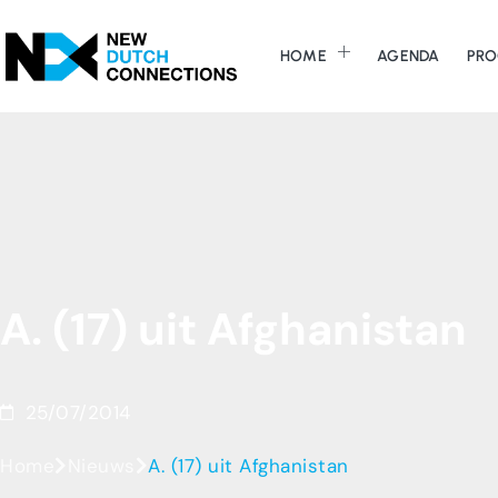
HOME
AGENDA
PRO
A.
(17)
uit
Afghanistan
25/07/2014
Home
Nieuws
A. (17) uit Afghanistan