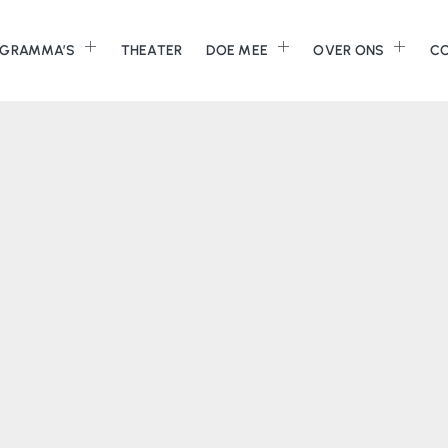
GRAMMA’S
THEATER
DOE MEE
OVER ONS
C