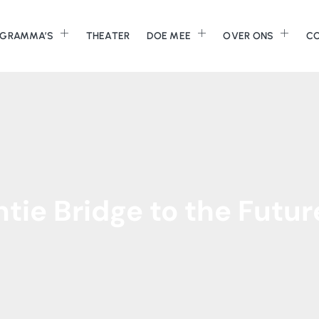
GRAMMA’S
THEATER
DOE MEE
OVER ONS
C
ntie
Bridge
to
the
Futur