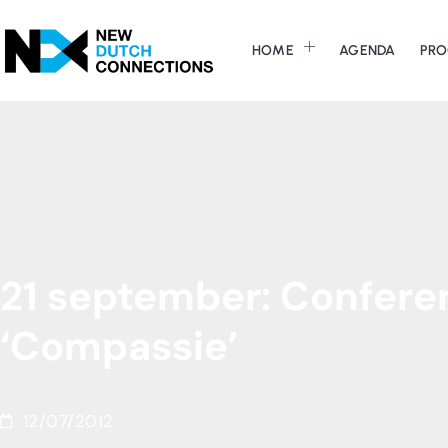
HOME
AGENDA
PRO
21
september:
Confere
‘Compassie’
12/07/2012