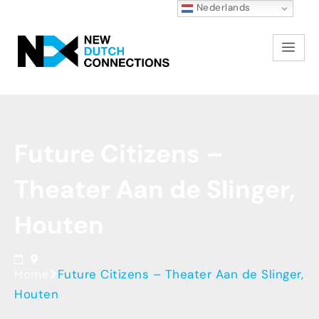
Nederlands
Future
Citizens
–
Theater
Aan
de
Slinger,
Houten
Home
Future Citizens – Theater Aan de Slinger,
Houten