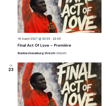
weer
navi
18 maart 2027 @ 20:00
-
22:00
Final Act Of Love – Premiére
Stadsschouwburg Utrecht
Utrecht
DI
23