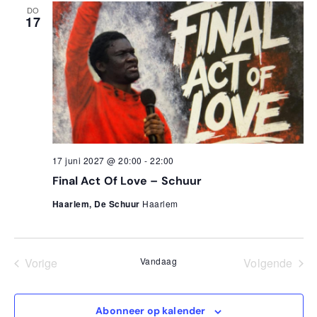
DO
17
17 juni 2027 @ 20:00
-
22:00
Final Act Of Love – Schuur
Haarlem, De Schuur
Haarlem
Evenementen
Eve
Vorige
Vandaag
Volgende
Abonneer op kalender