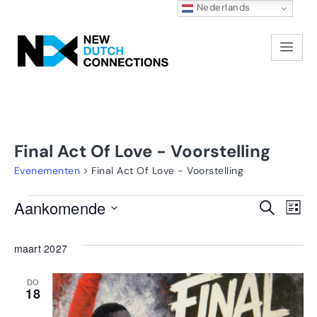
Nederlands
Final Act Of Love - Voorstelling
Evenementen
Final Act Of Love - Voorstelling
E
Aankomende
Zoeken
Even
Lijst
Selecteer
w
Zoek
een
maart 2027
na
datum.
en
DO
18