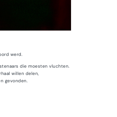
oord werd.
nstenaars die moesten vluchten.
haal willen delen,
en gevonden.