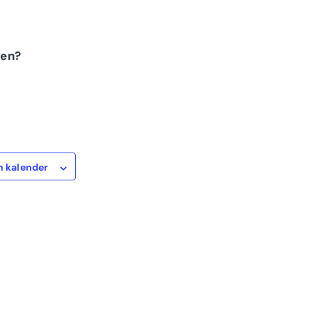
nen?
n kalender