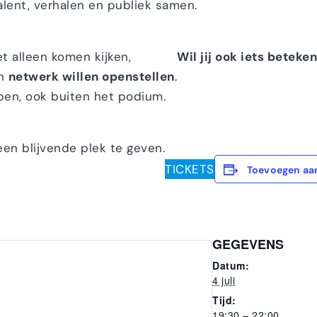
lent, verhalen en publiek samen.
 alleen komen kijken,
Wil jij ook iets beteke
un
netwerk willen openstellen
.
pen, ook buiten het podium.
n blijvende plek te geven.
TICKETS
Toevoegen aa
GEGEVENS
Datum:
4 juli
Tijd:
19:30 – 22:00