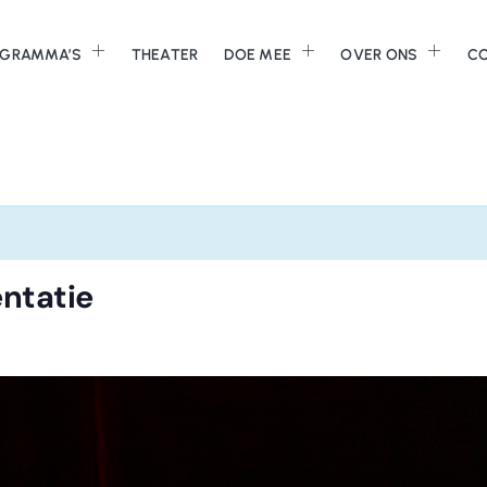
GRAMMA’S
THEATER
DOE MEE
OVER ONS
C
ntatie