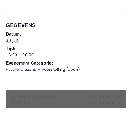
GEGEVENS
Datum:
30 juni
Tijd:
16:00 – 20:00
Evenement Categorie:
Future Citizens – Voorstelling (open)
Evenement
Future Citizens –
Back On Stage
AMV'ers
presentatie
Navigatie