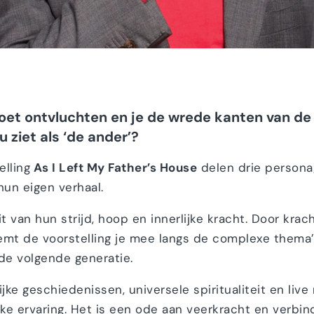
d moet ontvluchten en je de wrede kanten van 
 ziet als ‘de ander’?
elling
As I Left My Father’s House
delen drie personag
hun eigen verhaal.
eit van hun strijd, hoop en innerlijke kracht. Door k
mt de voorstelling je mee langs de complexe thema’s
de volgende generatie.
ke geschiedenissen, universele spiritualiteit en live
ke ervaring. Het is een ode aan veerkracht en verbind