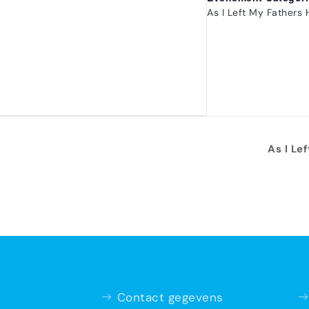
As I Left My Fathers 
As I Le
Contact gegevens