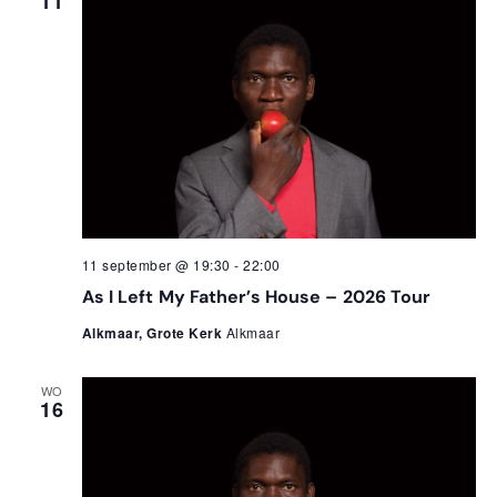
11
weer
navi
11 september @ 19:30
-
22:00
As I Left My Father’s House – 2026 Tour
Alkmaar, Grote Kerk
Alkmaar
WO
16