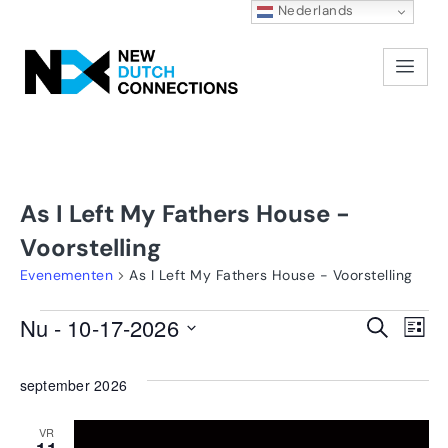
Nederlands
As I Left My Fathers House -
Voorstelling
Evenementen
As I Left My Fathers House - Voorstelling
E
Nu
 - 
10-17-2026
Zoeken
Even
Lijst
Selecteer
w
Zoek
een
september 2026
na
datum.
en
VR