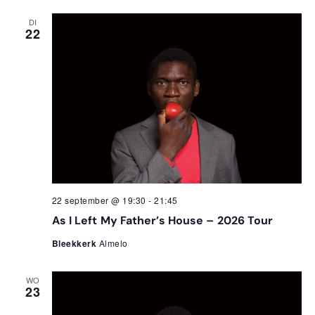
DI
22
22 september @ 19:30
-
21:45
As I Left My Father’s House – 2026 Tour
Bleekkerk
Almelo
WO
23