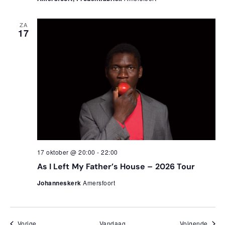
ZA
17
17 oktober @ 20:00
-
22:00
As I Left My Father’s House – 2026 Tour
Johanneskerk
Amersfoort
Evenementen
Even
Vorige
Vandaag
Volgende