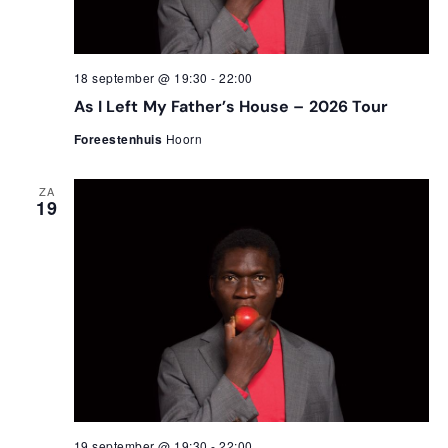
18 september @ 19:30
-
22:00
As I Left My Father’s House – 2026 Tour
Foreestenhuis
Hoorn
ZA
19
19 september @ 19:30
-
22:00