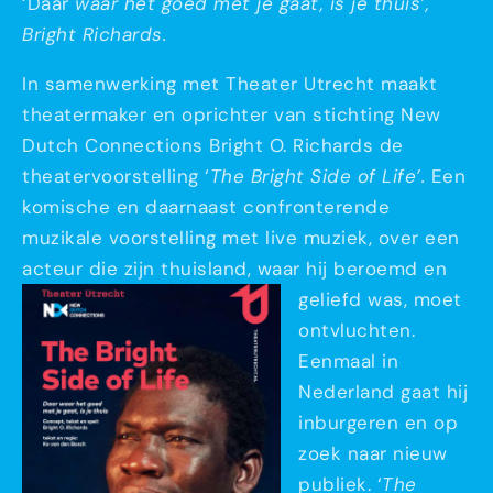
‘Daar
waar het goed met je gaat, is je thuis’,
Bright Richards.
In samenwerking met Theater Utrecht maakt
theatermaker en oprichter van stichting New
Dutch Connections Bright O. Richards de
theatervoorstelling ‘
The Bright Side of Life’.
Een
komische en daarnaast confronterende
muzikale voorstelling met live muziek, over een
acteur die zijn thuisland, waar hij beroemd en
gelie
fd was, moet
ontvluchten.
Eenmaal in
Nederland gaat hij
inburgeren en op
zoek naar nieuw
publiek. ‘
The