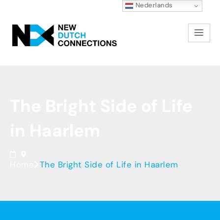
Nederlands
The
Bright
Side
of
Life
in
Haarlem
Home
The Bright Side of Life in Haarlem