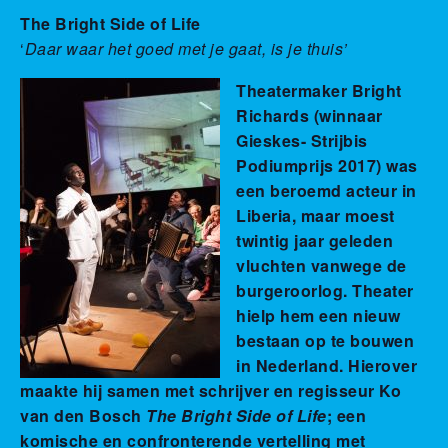
The Bright Side of Life
‘
Daar waar het goed met je gaat, is je thuis’
Theatermaker Bright
Richards (winnaar
Gieskes- Strijbis
Podiumprijs 2017) was
een beroemd acteur in
Liberia, maar moest
twintig jaar geleden
vluchten vanwege de
burgeroorlog. Theater
hielp hem een nieuw
bestaan op te bouwen
in Nederland. Hierover
maakte hij samen met schrijver en regisseur Ko
van den Bosch
The Bright Side of Life
; een
komische en confronterende vertelling met