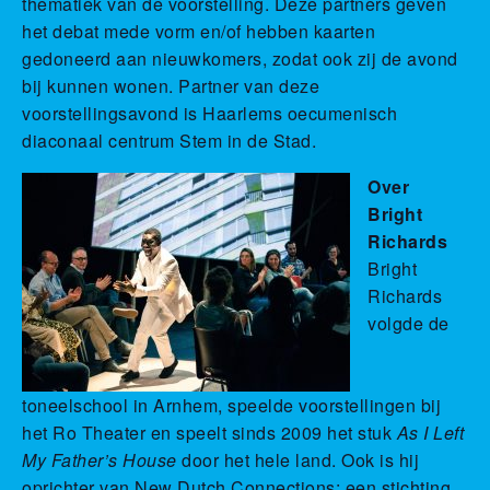
thematiek van de voorstelling. Deze partners geven
het debat mede vorm en/of hebben kaarten
gedoneerd aan nieuwkomers, zodat ook zij de avond
bij kunnen wonen. Partner van deze
voorstellingsavond is Haarlems oecumenisch
diaconaal centrum Stem in de Stad.
Over
Bright
Richards
Bright
Richards
volgde de
toneelschool in Arnhem, speelde voorstellingen bij
het Ro Theater en speelt sinds 2009 het stuk
As I Left
My Father’s House
door het hele land. Ook is hij
oprichter van New Dutch Connections: een stichting