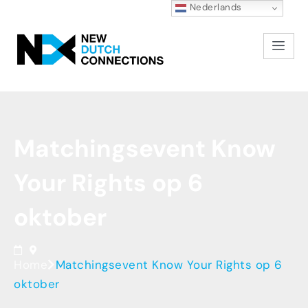
Nederlands
Matchingsevent
Know
Your
Rights
op
6
oktober
Home
Matchingsevent Know Your Rights op 6
oktober