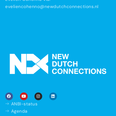
eveliencohenno@newdutchcon
nections.nl
ANBI-status
Agenda