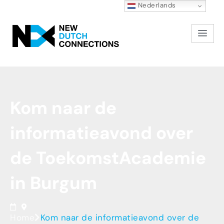
Nederlands
Kom
naar
de
informatieavond
over
de
ToekomstAcademie
in
Burgum
Home
Kom naar de informatieavond over de