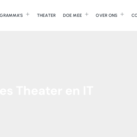
GRAMMA’S
THEATER
DOE MEE
OVER ONS
C
es
Theater
en
IT