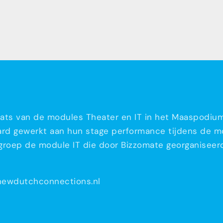
laats van de modules Theater en IT in het Maaspodiu
ard gewerkt aan hun stage performance tijdens de mo
e groep de module IT die door Bizzomate georganisee
a@newdutchconnections.nl