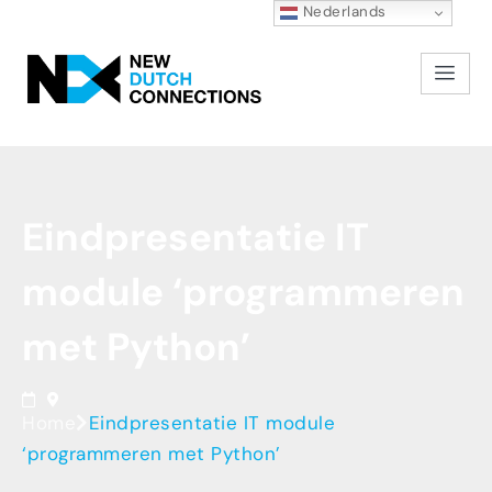
Nederlands
Eindpresentatie
IT
module
‘programmeren
met
Python’
Home
Eindpresentatie IT module
‘programmeren met Python’