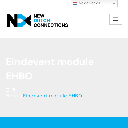
Nederlands
Eindevent
module
EHBO
Home
Eindevent module EHBO