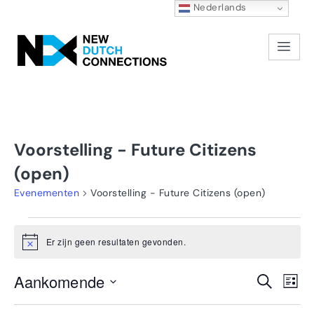
Nederlands
Voorstelling - Future Citizens
(open)
Evenementen
Voorstelling - Future Citizens (open)
Er zijn geen resultaten gevonden.
Bericht
E
Aankomende
Zoeken
Even
Lijst
Selecteer
w