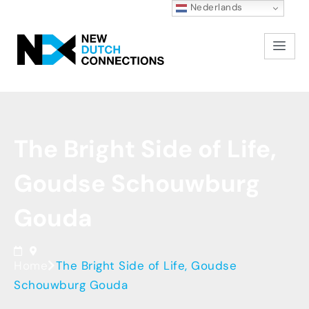
Nederlands
The
Bright
Side
of
Life,
Goudse
Schouwburg
Gouda
Home
The Bright Side of Life, Goudse
Schouwburg Gouda