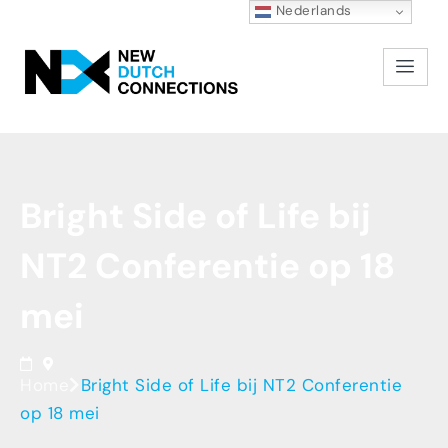
Nederlands
Bright
Side
of
Life
bij
NT2
Conferentie
op
18
mei
Home
Bright Side of Life bij NT2 Conferentie
op 18 mei