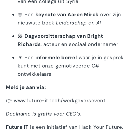
van een collega uit Syrië
📖 Een
keynote van Aaron Mirck
over zijn
nieuwste boek
Leiderschap en AI
🎤
Dagvoorzitterschap van Bright
Richards
, acteur en sociaal ondernemer
🍷 Een
informele borrel
waar je in gesprek
kunt met onze gemotiveerde C#-
ontwikkelaars
Meld je aan via:
👉
www.future-it.tech/werkgeversevent
Deelname is gratis voor CEO’s.
Future IT
is een initiatief van Hack Your Future,