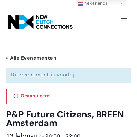
Nederlands
« Alle Evenementen
Dit evenement is voorbij.
Geannuleerd
P&P Future Citizens, BREEN
Amsterdam
13 februari
20:30
22:00
@
–