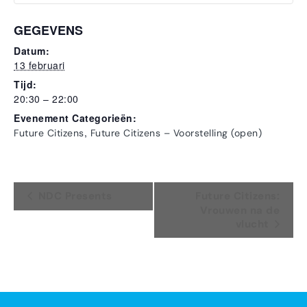
GEGEVENS
Datum:
13 februari
Tijd:
20:30 – 22:00
Evenement Categorieën:
,
Future Citizens
Future Citizens – Voorstelling (open)
Evenement
NDC Presents
Future Citizens:
Vrouwen na de
Navigatie
vlucht