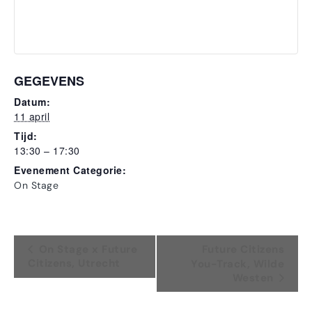
GEGEVENS
Datum:
11 april
Tijd:
13:30 – 17:30
Evenement Categorie:
On Stage
Evenement
On Stage x Future
Future Citizens
Citizens, Utrecht
You-Track, Wilde
Navigatie
Westen