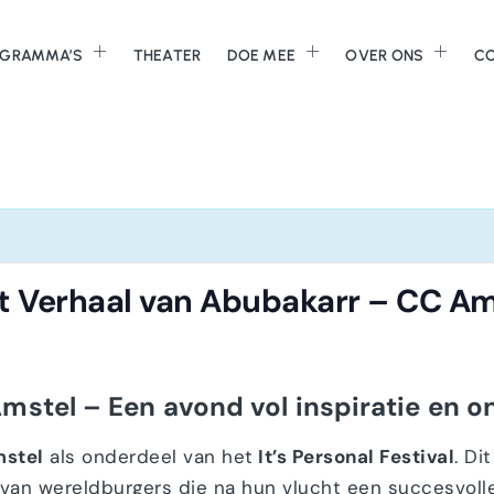
GRAMMA’S
THEATER
DOE MEE
OVER ONS
C
et Verhaal van Abubakarr – CC 
Amstel – Een avond vol inspiratie en 
stel
als onderdeel van het
It’s Personal Festival
. Di
 van wereldburgers die na hun vlucht een succesvoll