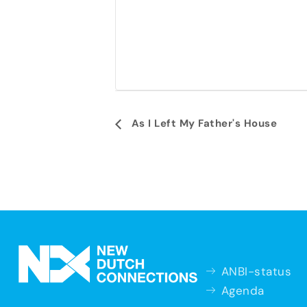
Evenement
As I Left My Father's House
Navigatie
ANBI-status
Agenda