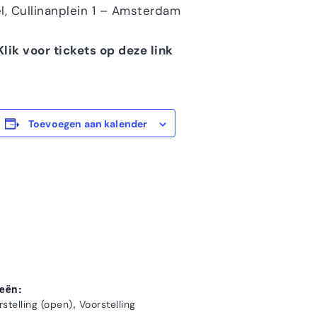
l, Cullinanplein 1 – Amsterdam
Klik voor tickets op deze link
Toevoegen aan kalender
eën:
,
rstelling (open)
Voorstelling