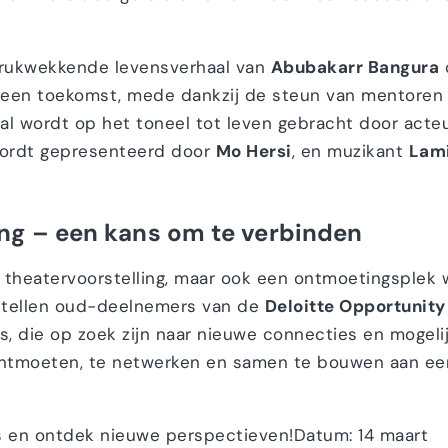
ndrukwekkende levensverhaal van
Abubakarr Bangura
c
 een toekomst, mede dankzij de steun van mentoren e
aal wordt op het toneel tot leven gebracht door acte
wordt gepresenteerd door
Mo Hersi
, en muzikant
Lam
ing – een kans om te verbinden
en theatervoorstelling, maar ook een ontmoetingsplek
stellen oud-deelnemers van de
Deloitte Opportunity
s, die op zoek zijn naar nieuwe connecties en mogel
ntmoeten, te netwerken en samen te bouwen aan een
is en ontdek nieuwe perspectieven!
Datum: 14 maart