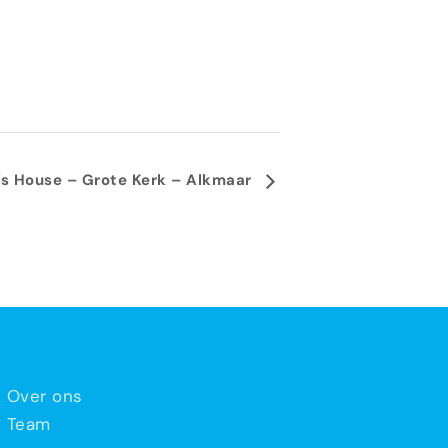
r’s House – Grote Kerk – Alkmaar
Over ons
Team