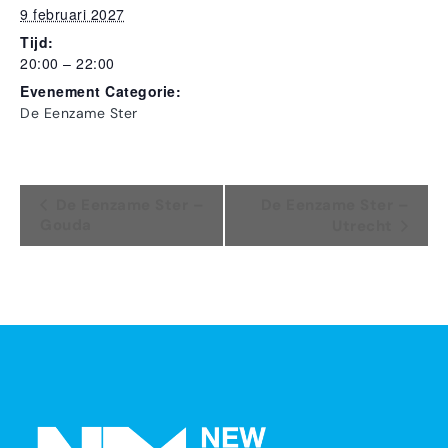
9 februari 2027
Tijd:
20:00 – 22:00
Evenement Categorie:
De Eenzame Ster
Evenement
De Eenzame Ster –
De Eenzame Ster –
Gouda
Utrecht
Navigatie