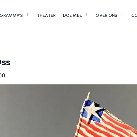
GRAMMA’S
THEATER
DOE MEE
OVER ONS
C
Oss
00