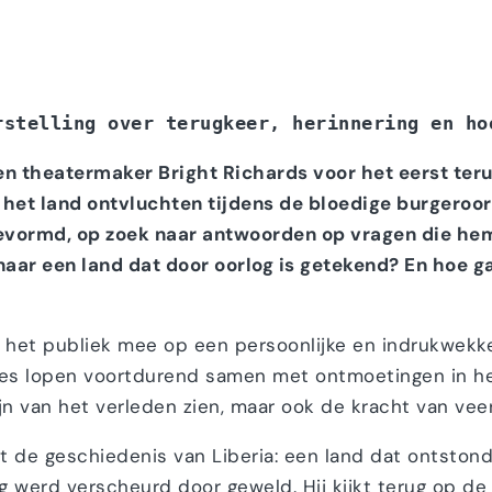
rstelling over terugkeer, herinnering en ho
 en theatermaker Bright Richards voor het eerst teru
 het land ontvluchten tijdens de bloedige burgeroorl
gevormd, op zoek naar antwoorden op vragen die hem
naar een land dat door oorlog is getekend? En hoe g
 het publiek mee op een persoonlijke en indrukwekken
lies lopen voortdurend samen met ontmoetingen in he
pijn van het verleden zien, maar ook de kracht van ve
ht de geschiedenis van Liberia: een land dat ontstond
g werd verscheurd door geweld. Hij kijkt terug op de 