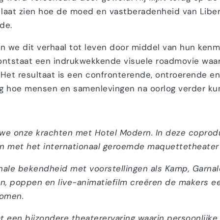
 laat zien hoe de moed en vastberadenheid van Liber
de.
 we dit verhaal tot leven door middel van hun kenm
 ontstaat een indrukwekkende visuele roadmovie waa
 Het resultaat is een confronterende, ontroerende en
aag hoe mensen en samenlevingen na oorlog verder ku
we onze krachten met Hotel Modern. In deze coprodu
en met het internationaal geroemde maquettetheater
onale bekendheid met voorstellingen als Kamp, Garnal
n, poppen en live-animatiefilm creëren de makers e
komen.
 een bijzondere theaterervaring waarin persoonlijke