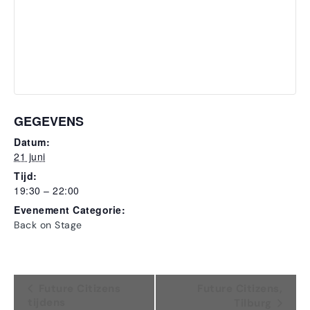
GEGEVENS
Datum:
21 juni
Tijd:
19:30 – 22:00
Evenement Categorie:
Back on Stage
Evenement
Future Citizens
Future Citizens,
tijdens
Tilburg